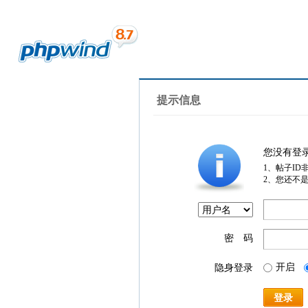
提示信息
您没有登
1、帖子ID
2、您还不
密 码
开启
隐身登录
登录