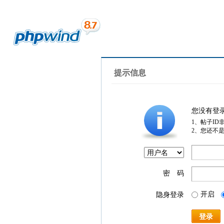
提示信息
您没有登
1、帖子ID
2、您还不
密 码
开启
隐身登录
登录