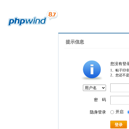
提示信息
您没有登
1、帖子ID
2、您还不
密 码
开启
隐身登录
登录