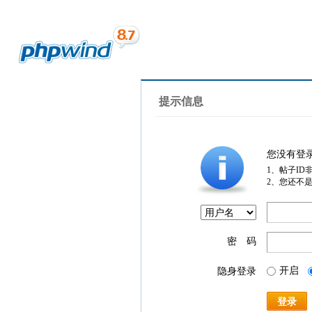
提示信息
您没有登
1、帖子ID
2、您还不
密 码
开启
隐身登录
登录