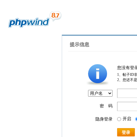
提示信息
您没有登
1、帖子ID
2、您还不
密 码
开启
隐身登录
登录