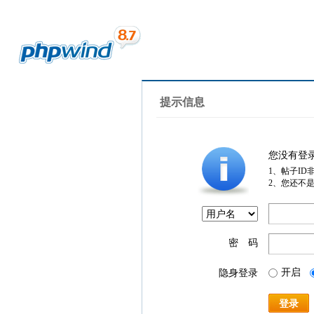
提示信息
您没有登
1、帖子ID
2、您还不
密 码
开启
隐身登录
登录