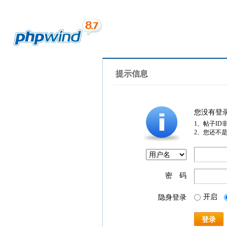
提示信息
您没有登
1、帖子ID
2、您还不
密 码
开启
隐身登录
登录