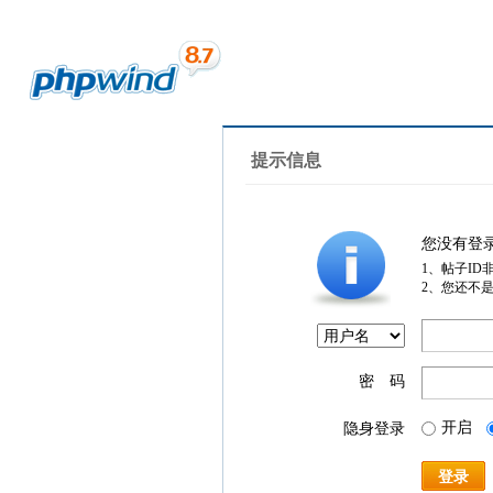
提示信息
您没有登
1、帖子ID
2、您还不
密 码
开启
隐身登录
登录