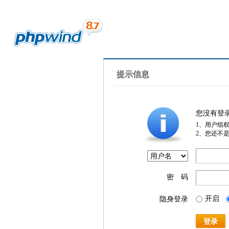
提示信息
您没有登
1、用户组
2、您还不
密 码
开启
隐身登录
登录