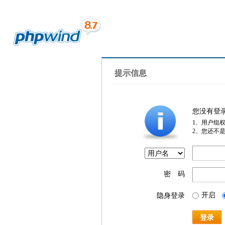
提示信息
您没有登
1、用户组
2、您还不
密 码
开启
隐身登录
登录