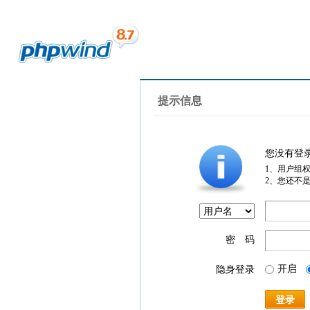
提示信息
您没有登
1、用户组
2、您还不
密 码
开启
隐身登录
登录