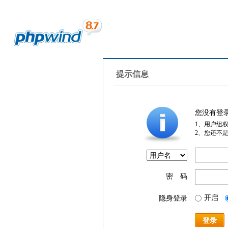
提示信息
您没有登
1、用户组
2、您还不
密 码
开启
隐身登录
登录