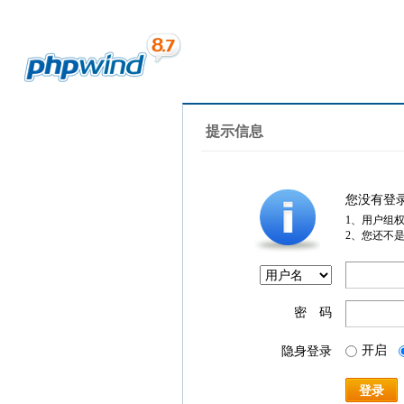
提示信息
您没有登
1、用户组
2、您还不
密 码
开启
隐身登录
登录