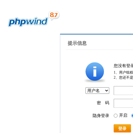
提示信息
您没有登
1、用户组
2、您还不
密 码
开启
隐身登录
登录