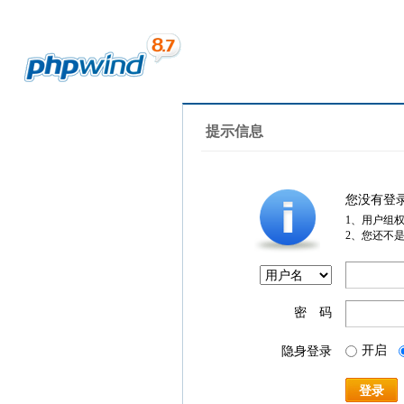
提示信息
您没有登
1、用户组
2、您还不
密 码
开启
隐身登录
登录