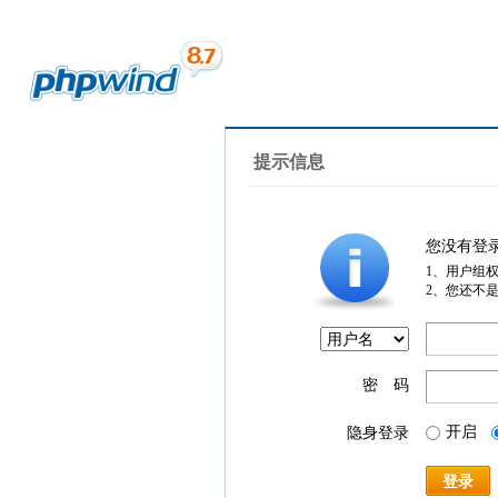
提示信息
您没有登
1、用户组
2、您还不
密 码
开启
隐身登录
登录