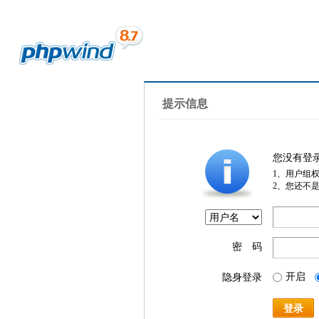
提示信息
您没有登
1、用户组
2、您还不
密 码
开启
隐身登录
登录