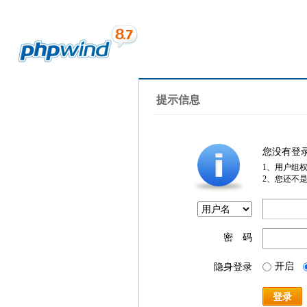
提示信息
您没有登
1、用户组
2、您还不
密 码
开启
隐身登录
登录