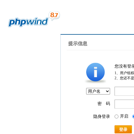
提示信息
您没有登
1、用户组
2、您还不
密 码
开启
隐身登录
登录