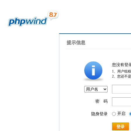
提示信息
您没有登
1、用户组
2、您还不
密 码
开启
隐身登录
登录