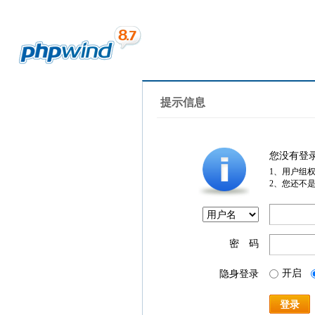
提示信息
您没有登
1、用户组
2、您还不
密 码
开启
隐身登录
登录