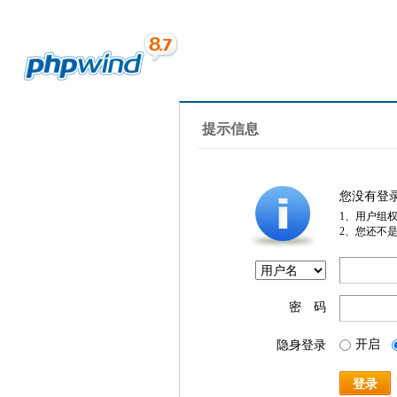
提示信息
您没有登
1、用户组
2、您还不
密 码
开启
隐身登录
登录