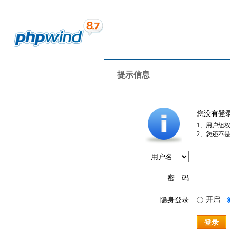
提示信息
您没有登
1、用户组
2、您还不
密 码
开启
隐身登录
登录