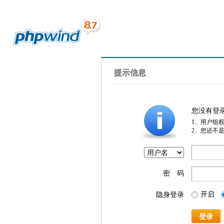
提示信息
您没有登
1、用户组
2、您还不
密 码
开启
隐身登录
登录